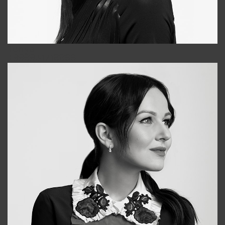
Tonya
+998931718866