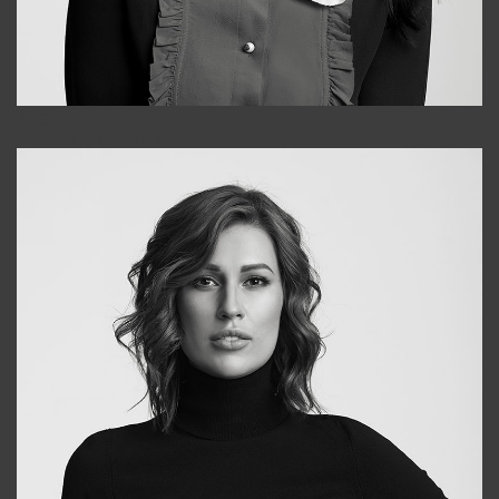
Alena
+998909988025