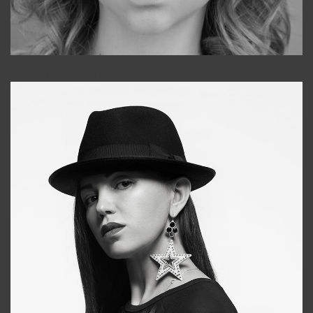
Galya
+998911648651