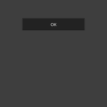
Вы удалили товар из корзины
ОК
Пожалуйста, установите размер