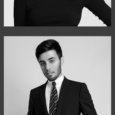
Elena
+998903282619