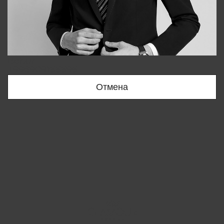
Bobur
+998909166696
Отмена