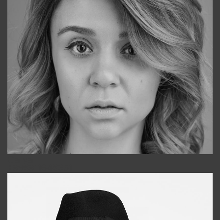
Galya
+998911648651