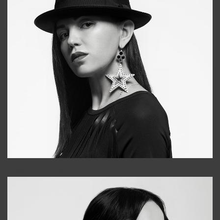
Tonya
+998931718866