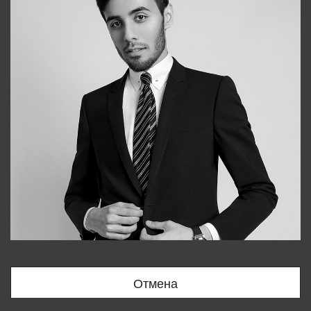
Bobur
+998909166696
Отмена