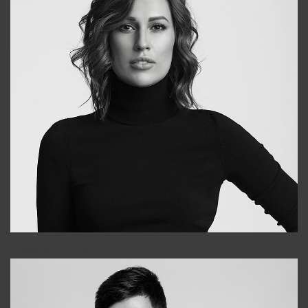
Elena
+998903282619