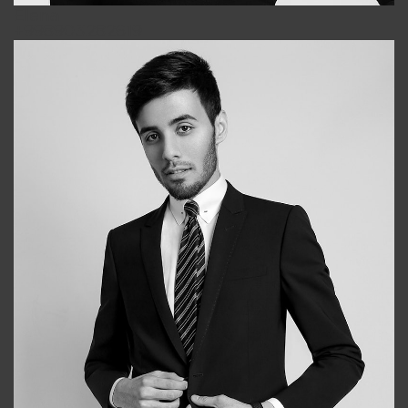
Elena
+998903282619