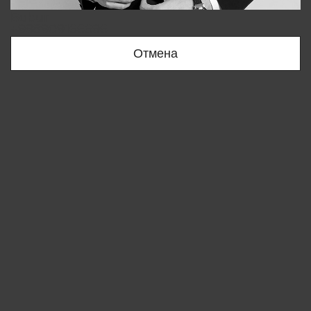
Bobur
+998909166696
Отмена
Вы удалили товар из корзины