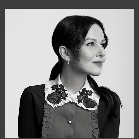
Tonya
+998931718866