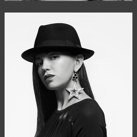
Galya
+998911648651