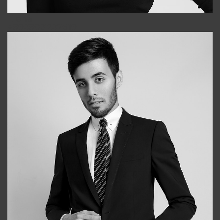
Elena
+998903282619