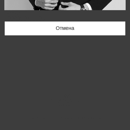
Bobur
+998909166696
Отмена
Вы удалили товар из корзины