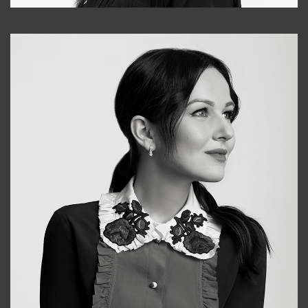
Tonya
+998931718866