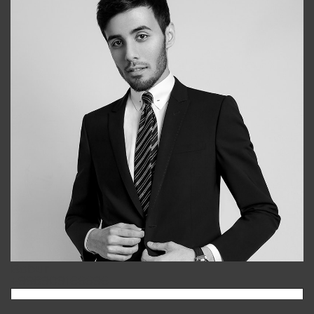
Bobur
+998909166696
Отмена