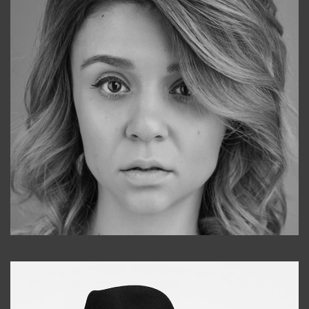
Galya
+998911648651