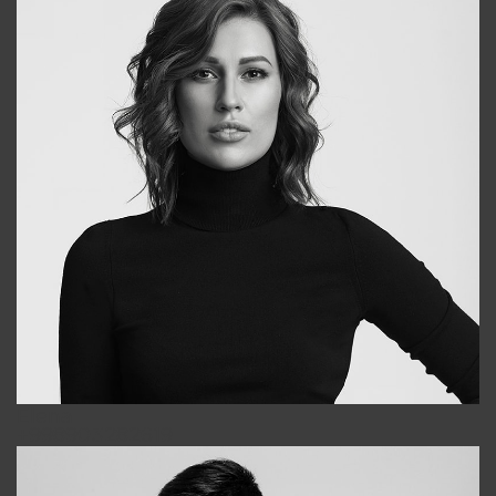
Elena
+998903282619