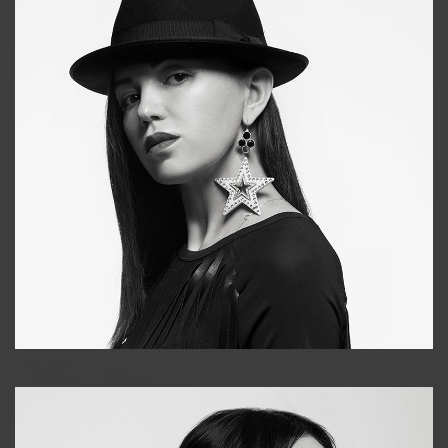
Tonya
+998931718866