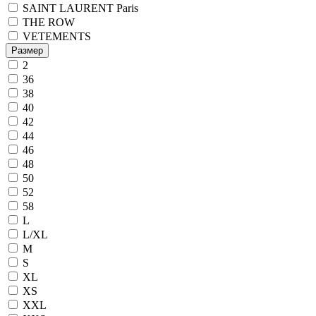
SAINT LAURENT Paris
THE ROW
VETEMENTS
Размер
2
36
38
40
42
44
46
48
50
52
58
L
L/XL
M
S
XL
XS
XXL