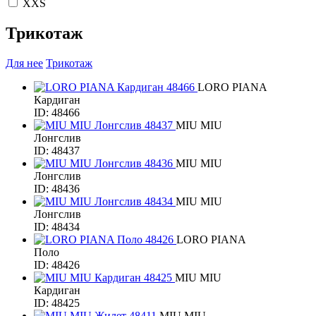
XXS
Трикотаж
Для нее
Трикотаж
LORO PIANA
Кардиган
ID: 48466
MIU MIU
Лонгслив
ID: 48437
MIU MIU
Лонгслив
ID: 48436
MIU MIU
Лонгслив
ID: 48434
LORO PIANA
Поло
ID: 48426
MIU MIU
Кардиган
ID: 48425
MIU MIU