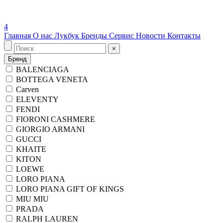
4
Главная
О нас
Лукбук
Бренды
Сервис
Новости
Контакты
×
Бренд
BALENCIAGA
BOTTEGA VENETA
Carven
ELEVENTY
FENDI
FIORONI CASHMERE
GIORGIO ARMANI
GUCCI
KHAITE
KITON
LOEWE
LORO PIANA
LORO PIANA GIFT OF KINGS
MIU MIU
PRADA
RALPH LAUREN