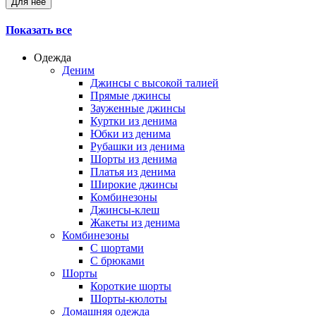
Для нее
Показать все
Одежда
Деним
Джинсы с высокой талией
Прямые джинсы
Зауженные джинсы
Куртки из денима
Юбки из денима
Рубашки из денима
Шорты из денима
Платья из денима
Широкие джинсы
Комбинезоны
Джинсы-клеш
Жакеты из денима
Комбинезоны
С шортами
С брюками
Шорты
Короткие шорты
Шорты-кюлоты
Домашняя одежда