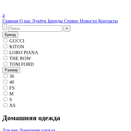
4
Главная
О нас
Лукбук
Бренды
Сервис
Новости
Контакты
×
Бренд
GUCCI
KITON
LORO PIANA
THE ROW
TOM FORD
Размер
36
40
FS
M
S
XS
Домашняя одежда
Для нее
Домашняя одежда