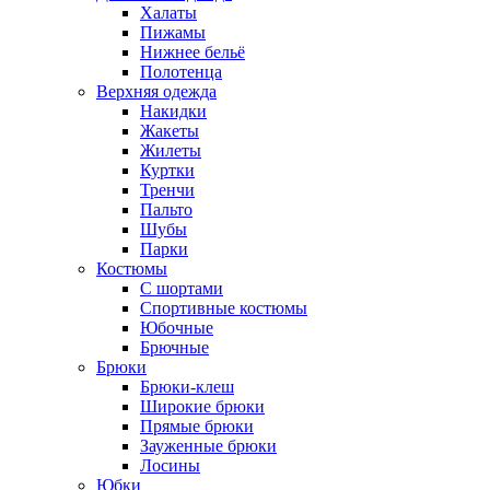
Халаты
Пижамы
Нижнее бельё
Полотенца
Верхняя одежда
Накидки
Жакеты
Жилеты
Куртки
Тренчи
Пальто
Шубы
Парки
Костюмы
С шортами
Спортивные костюмы
Юбочные
Брючные
Брюки
Брюки-клеш
Широкие брюки
Прямые брюки
Зауженные брюки
Лосины
Юбки