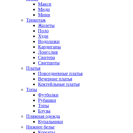
Макси
Миди
Мини
Трикотаж
Жилеты
Поло
Худи
Водолазки
Кардиганы
Лонгслив
Свитера
Свитшоты
Платья
Повседневные платья
Вечерние платья
Коктейльные платья
Топы
Футболки
Рубашки
Топы
Блузы
Пляжная одежда
Купальники
Нижнее белье
Корсеты