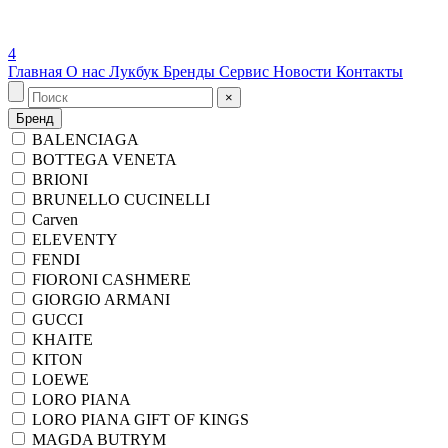
4
Главная
О нас
Лукбук
Бренды
Сервис
Новости
Контакты
×
Бренд
BALENCIAGA
BOTTEGA VENETA
BRIONI
BRUNELLO CUCINELLI
Carven
ELEVENTY
FENDI
FIORONI CASHMERE
GIORGIO ARMANI
GUCCI
KHAITE
KITON
LOEWE
LORO PIANA
LORO PIANA GIFT OF KINGS
MAGDA BUTRYM