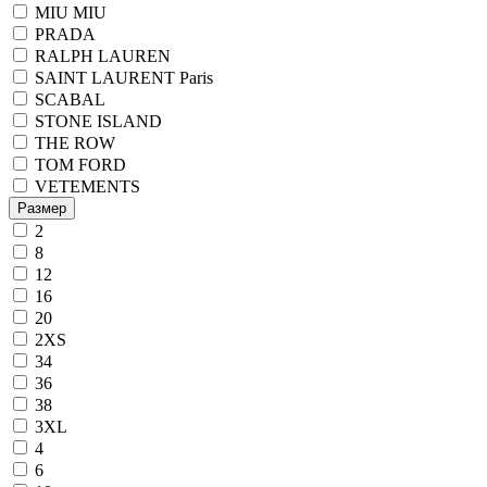
MIU MIU
PRADA
RALPH LAUREN
SAINT LAURENT Paris
SCABAL
STONE ISLAND
THE ROW
TOM FORD
VETEMENTS
Размер
2
8
12
16
20
2XS
34
36
38
3XL
4
6