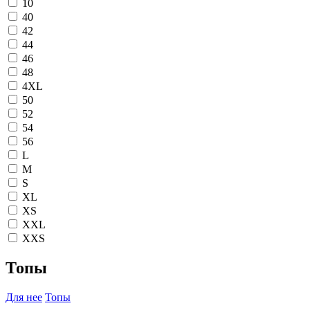
10
40
42
44
46
48
4XL
50
52
54
56
L
M
S
XL
XS
XXL
XXS
Топы
Для нее
Топы