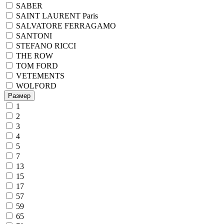
SABER
SAINT LAURENT Paris
SALVATORE FERRAGAMO
SANTONI
STEFANO RICCI
THE ROW
TOM FORD
VETEMENTS
WOLFORD
Размер
1
2
3
4
5
7
13
15
17
57
59
65