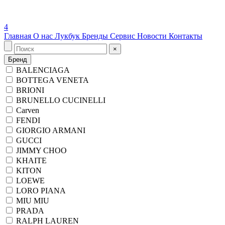
4
Главная
О нас
Лукбук
Бренды
Сервис
Новости
Контакты
×
Бренд
BALENCIAGA
BOTTEGA VENETA
BRIONI
BRUNELLO CUCINELLI
Carven
FENDI
GIORGIO ARMANI
GUCCI
JIMMY CHOO
KHAITE
KITON
LOEWE
LORO PIANA
MIU MIU
PRADA
RALPH LAUREN