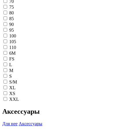
70
75
80
85
90
95
100
105
110
6M
FS
L
M
S
S/M
XL
XS
XXL
Аксессуары
Для нее
Аксессуары