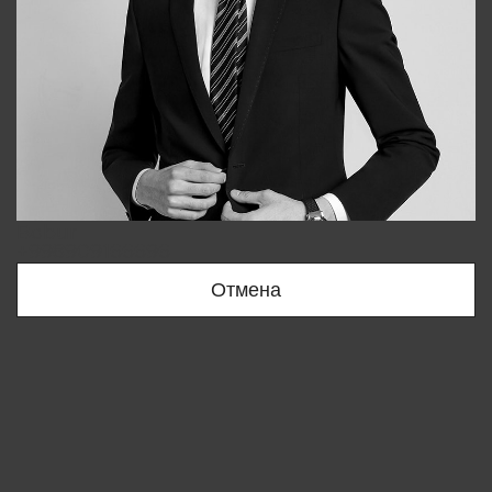
Bobur
+998909166696
Отмена