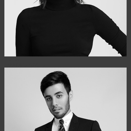
Elena
+998903282619