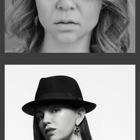
Galya
+998911648651