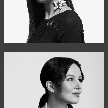
Tonya
+998931718866