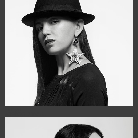
Tonya
+998931718866