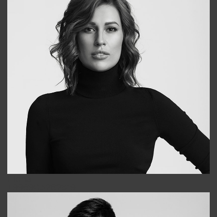
Elena
+998903282619