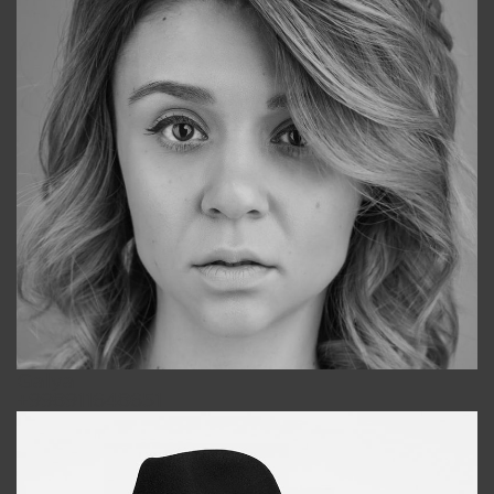
Galya
+998911648651