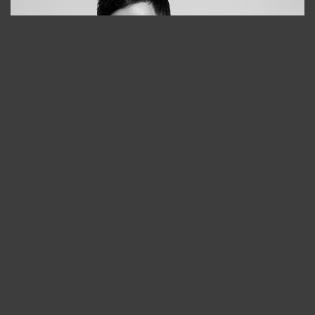
Bobur
+998909166696
Отмена