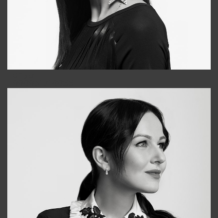
Tonya
+998931718866