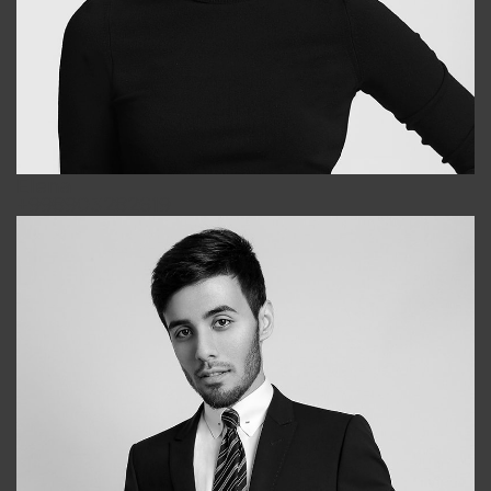
Elena
+998903282619