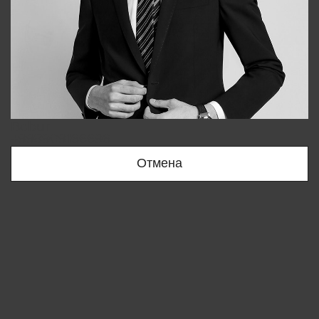
Bobur
+998909166696
Отмена