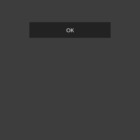
Пожалуйста, установите размер
ОК
Вы точно хотите выйти?