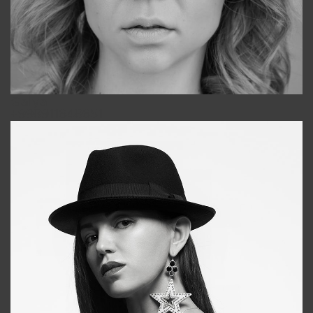
Galya
+998911648651