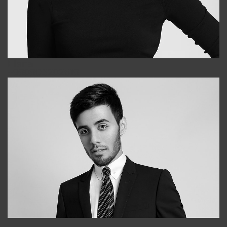
Elena
+998903282619