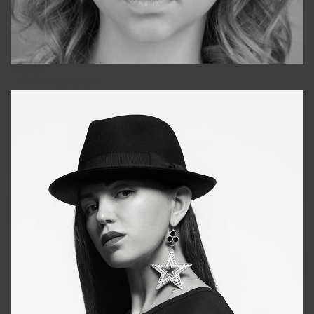
Galya
+998911648651