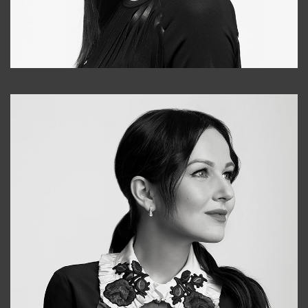
Tonya
+998931718866