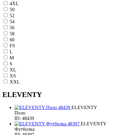
4XL
50
52
54
56
58
60
FS
L
M
S
XL
XS
XXL
ELEVENTY
ELEVENTY
Поло
ID: 48439
ELEVENTY
Футболка
ID: 48397