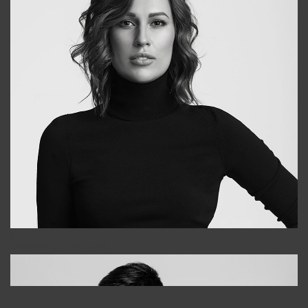
Elena
+998903282619