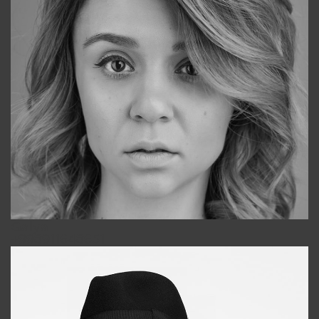
Galya
+998911648651