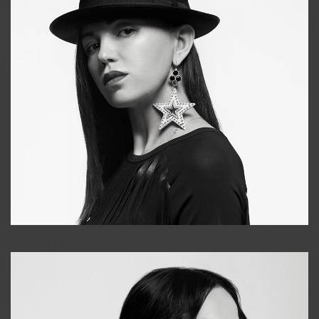
Tonya
+998931718866