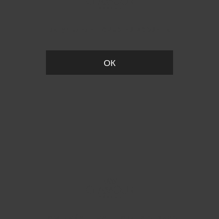
Вы удалили товар из корзины
ОК
Пожалуйста, установите размер