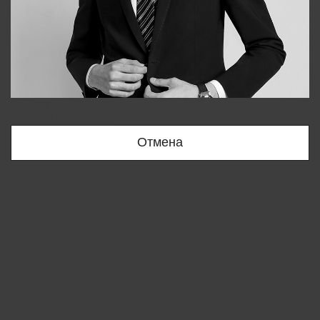
Bobur
+998909166696
Отмена