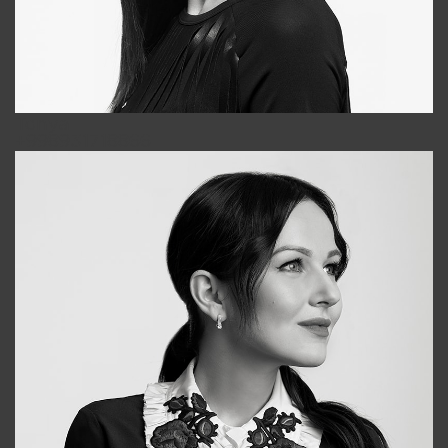
Tonya
+998931718866