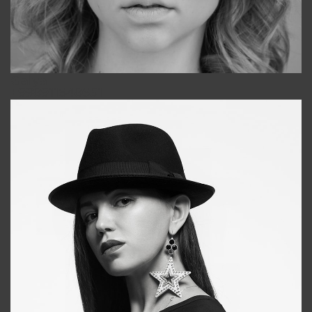
Galya
+998911648651