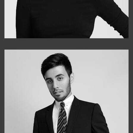
Elena
+998903282619