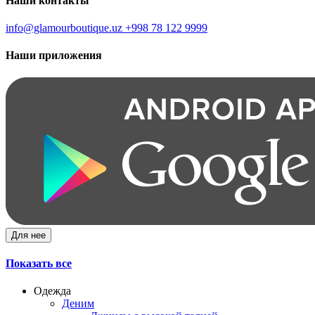
Наши контакты
info@glamourboutique.uz
+998 78 122 9999
Наши приложения
Для нее
Показать все
Одежда
Деним