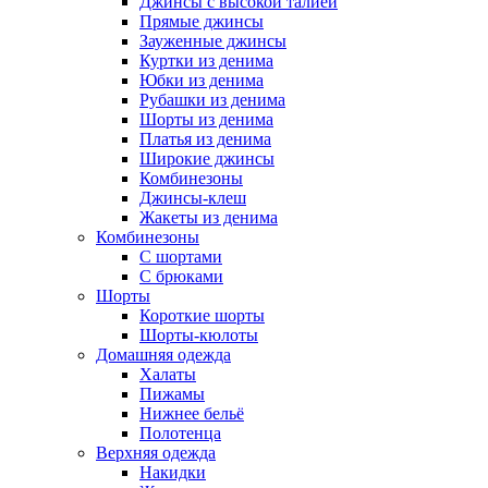
Джинсы с высокой талией
Прямые джинсы
Зауженные джинсы
Куртки из денима
Юбки из денима
Рубашки из денима
Шорты из денима
Платья из денима
Широкие джинсы
Комбинезоны
Джинсы-клеш
Жакеты из денима
Комбинезоны
С шортами
С брюками
Шорты
Короткие шорты
Шорты-кюлоты
Домашняя одежда
Халаты
Пижамы
Нижнее бельё
Полотенца
Верхняя одежда
Накидки